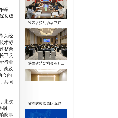
峰等一
院长成
陕西省消防协会召开...
作为经
技术标
过整合
长卫兵
“行业
陕西省消防协会召开...
。谈及
协会的
，共同
，此次
省消防救援总队听取...
他指
消防事