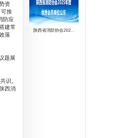
势资
、可推
消防应
搭建常
陕西省消防协会202...
效落
议题展
共识。
陕西消